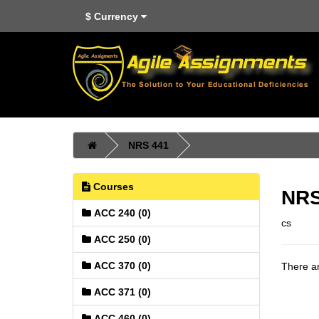
$
Currency
NRS 441
Courses
NRS
ACC 240 (0)
cs
ACC 250 (0)
ACC 370 (0)
There ar
ACC 371 (0)
ACC 460 (0)